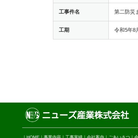
工事件名
第二防災
工期
令和5年8
HOME
事業内容
工事実績
会社案内
ごあいさつ