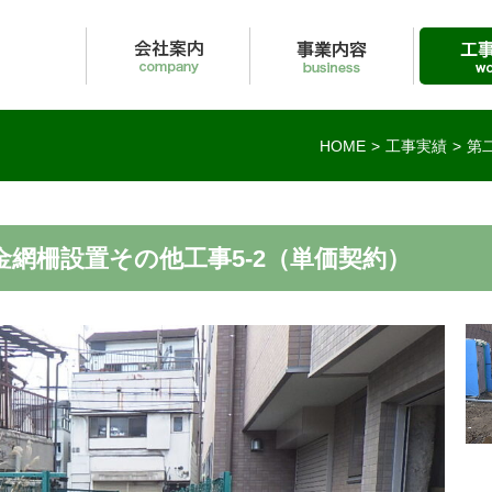
内
事業内容
工事実績
採用情
HOME
工事実績
第
網柵設置その他工事5-2（単価契約）