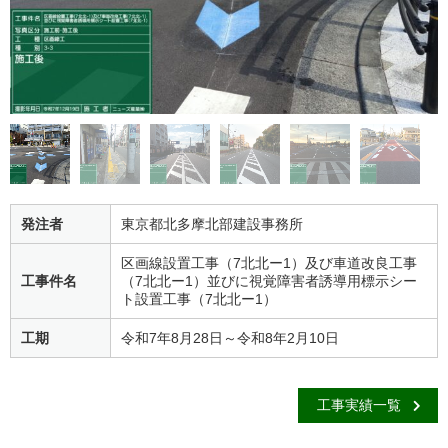
発注者
東京都北多摩北部建設事務所
区画線設置工事（7北北ー1）及び車道改良工事
工事件名
（7北北ー1）並びに視覚障害者誘導用標示シー
ト設置工事（7北北ー1）
工期
令和7年8月28日～令和8年2月10日
工事実績一覧