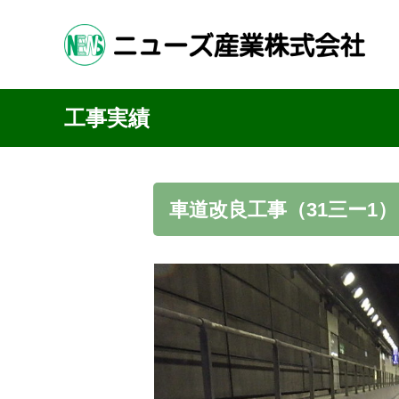
会社案
工事実績
車道改良工事（31三ー1）