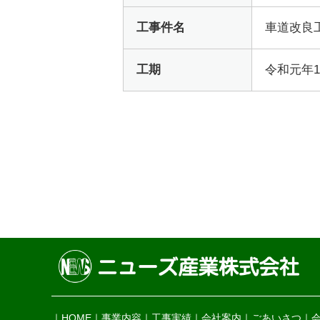
工事件名
車道改良工
工期
令和元年1
HOME
事業内容
工事実績
会社案内
ごあいさつ