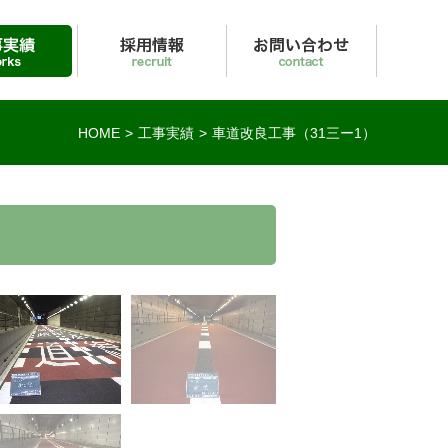
報
お問い合わせ
HOME
工事実績
車道改良工事（31三ー1）